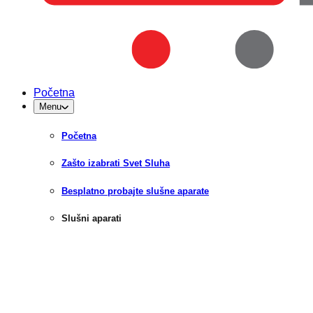
Početna
Menu
Početna
Zašto izabrati Svet Sluha
Besplatno probajte slušne aparate
Slušni aparati